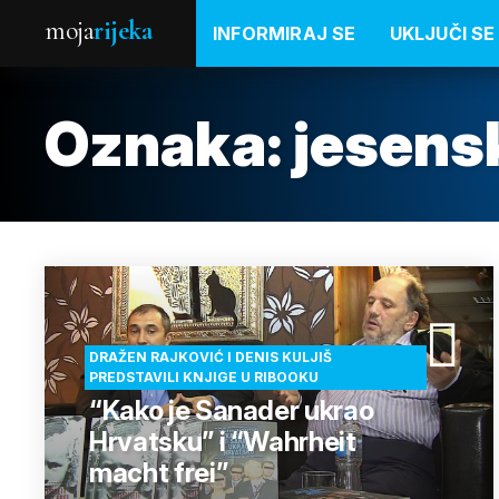
moja
rijeka
INFORMIRAJ SE
UKLJUČI SE
Oznaka:
jesensk
DRAŽEN RAJKOVIĆ I DENIS KULJIŠ
PREDSTAVILI KNJIGE U RIBOOKU
“Kako je Sanader ukrao
Hrvatsku” i “Wahrheit
macht frei”