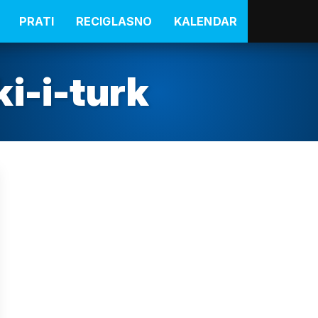
PRATI
RECIGLASNO
KALENDAR
i-i-turk