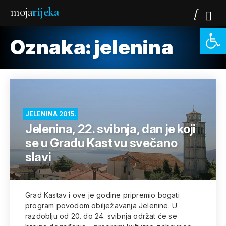
moja
rijeka
Open 
Oznaka:
jelenina
JELENINA 2015.
Jelenina, 22. svibnja, dan je koji
se u Gradu Kastvu svečano
slavi
Grad Kastav i ove je godine pripremio bogati
program povodom obilježavanja Jelenine. U
razdoblju od 20. do 24. svibnja održat će se