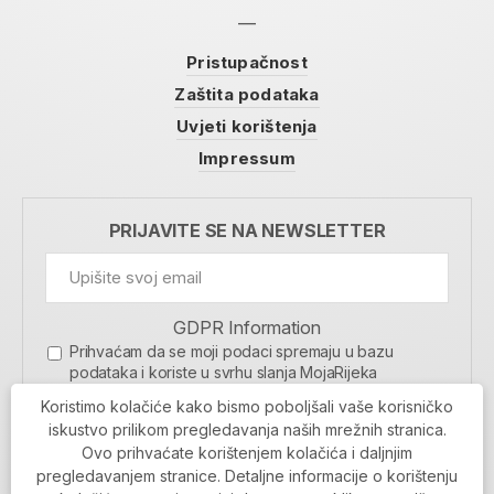
Pristupačnost
Zaštita podataka
Uvjeti korištenja
Impressum
PRIJAVITE SE NA NEWSLETTER
GDPR Information
Prihvaćam da se moji podaci spremaju u bazu
podataka i koriste u svrhu slanja MojaRijeka
newslettera
Koristimo kolačiće kako bismo poboljšali vaše korisničko
MOJARIJEKA NEWSLETTER
iskustvo prilikom pregledavanja naših mrežnih stranica.
Ovo prihvaćate korištenjem kolačića i daljnjim
PRIJAVI SE
pregledavanjem stranice. Detaljne informacije o korištenju