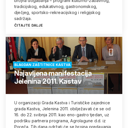
brojna događanja – programi kulturno-zabavnog,
tradicijskog, edukativnog, gastronomskog,
dječjeg, sportsko-rekreacijskog i religijskog
sadržaja.
ČITAJTE DALJE
BLAGDAN ZAŠTITNICE KASTVA
Najavljena manifestacija
Jelenina 2011. Kastav
U organizaciji Grada Kastva i Turističke zajednice
grada Kastva, Jelenina 2011. obilježavati će se od
16. do 22. svibnja 2011. kao eno-gastro tjedan, uz
podršku partnera programa, Agrolagune d.d. iz
Poreča. Tih dana održati će se brojna predavanja