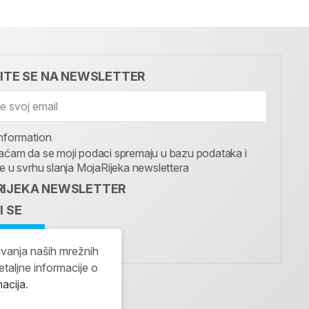
VITE SE NA NEWSLETTER
nformation
aćam da se moji podaci spremaju u bazu podataka i
te u svrhu slanja MojaRijeka newslettera
IJEKA NEWSLETTER
I SE
avanja naših mrežnih
etaljne informacije o
macija
.