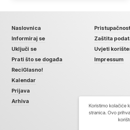
Naslovnica
Pristupačnos
Informiraj se
Zaštita poda
Uključi se
Uvjeti korište
Prati što se događa
Impressum
ReciGlasno!
Kalendar
Prijava
Arhiva
Koristimo kolačiće 
stranica. Ovo prihva
koriš