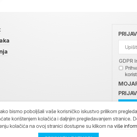
t
PRIJA
taka
nja
GDPR I
Prihv
koris
MOJAR
PRIJAV
kako bismo poboljšali vaše korisničko iskustvo prilikom pregled
ćate korištenjem kolačića i daljnjim pregledavanjem stranice. D
tenju kolačića na ovoj stranici dostupne su klikom na
više infor