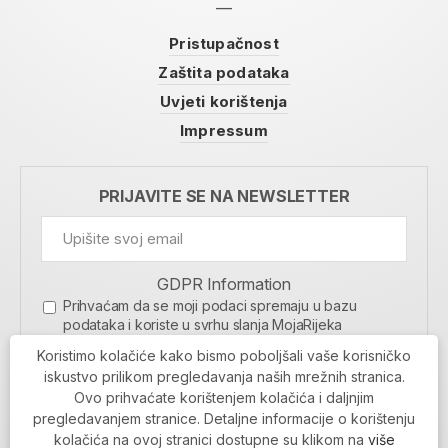
Pristupačnost
Zaštita podataka
Uvjeti korištenja
Impressum
PRIJAVITE SE NA NEWSLETTER
GDPR Information
Prihvaćam da se moji podaci spremaju u bazu
podataka i koriste u svrhu slanja MojaRijeka
newslettera
Koristimo kolačiće kako bismo poboljšali vaše korisničko
MOJARIJEKA NEWSLETTER
iskustvo prilikom pregledavanja naših mrežnih stranica.
Ovo prihvaćate korištenjem kolačića i daljnjim
PRIJAVI SE
pregledavanjem stranice. Detaljne informacije o korištenju
kolačića na ovoj stranici dostupne su klikom na
više