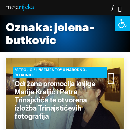
moja
rijeka
Open 
Oznaka:
jelena-
butkovic
"ŠTROLIGI" I "MEMENTO" U NARODNOJ
ČITAONICI
Održana promocija knjige
Marije Kraljić i Petra
Trinajstića te otvorena
izložba Trinajstićevih
fotografija