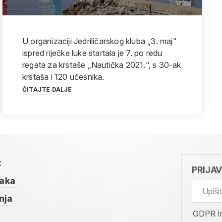
U organizaciji Jedriličarskog kluba „3. maj“
ispred riječke luke startala je 7. po redu
regata za krstaše „Nautička 2021.“, s 30-ak
krstaša i 120 učesnika.
ČITAJTE DALJE
t
PRIJA
taka
nja
GDPR I