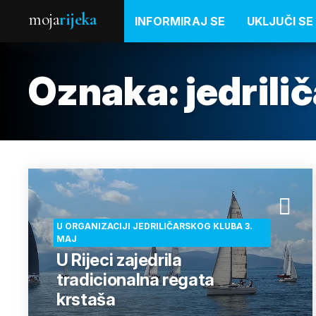
moja
rijeka
INFORMIRAJ SE
UKLJUČI SE
Oznaka:
jedrili
U ORGANIZACIJI JEDRILIČARSKOG KLUBA 3.
MAJ
U Rijeci zajedrila
tradicionalna regata
krstaša