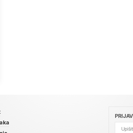
t
PRIJA
taka