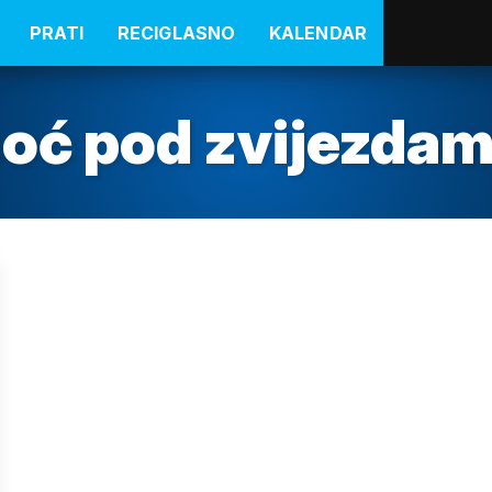
PRATI
RECIGLASNO
KALENDAR
noć pod zvijezda