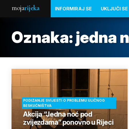
moja
rijeka
INFORMIRAJ SE
UKLJUČI SE
Oznaka:
jedna 
PODIZANJE SVIJESTI O PROBLEMU ULIČNOG
BESKUĆNIŠTVA
Akcija “Jedna noć pod
zvijezdama” ponovno u Rijeci