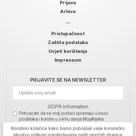
Prijava
Arhiva
Pristupačnost
Zaštita podataka
Uvjeti korištenja
Impressum
PRIJAVITE SE NA NEWSLETTER
GDPR Information
Prihvaćam da se moji podaci spremaju u bazu
podataka i koriste u svrhu slanja MojaRijeka
newslettera
Koristimo kolačiće kako bismo poboljšali vaše korisničko
MOJARIJEKA NEWSLETTER
iskustvo prilikom pregledavanja naših mrežnih stranica.