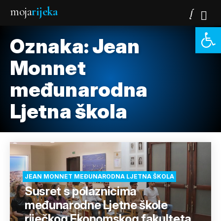
moja
rijeka
Open 
Oznaka:
Jean
Monnet
međunarodna
Ljetna škola
JEAN MONNET MEĐUNARODNA LJETNA ŠKOLA
Susret s polaznicima
međunarodne Ljetne škole
riječkog Ekonomskog fakulteta