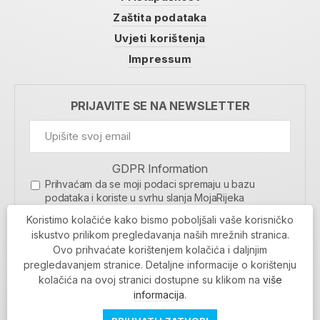
Zaštita podataka
Uvjeti korištenja
Impressum
PRIJAVITE SE NA NEWSLETTER
GDPR Information
Prihvaćam da se moji podaci spremaju u bazu
podataka i koriste u svrhu slanja MojaRijeka
newslettera
Koristimo kolačiće kako bismo poboljšali vaše korisničko
MOJARIJEKA NEWSLETTER
iskustvo prilikom pregledavanja naših mrežnih stranica.
Ovo prihvaćate korištenjem kolačića i daljnjim
PRIJAVI SE
pregledavanjem stranice. Detaljne informacije o korištenju
kolačića na ovoj stranici dostupne su klikom na
više
informacija
.