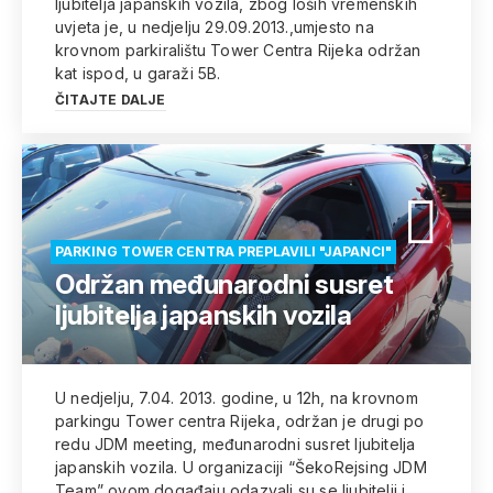
ljubitelja japanskih vozila, zbog loših vremenskih
uvjeta je, u nedjelju 29.09.2013.,umjesto na
krovnom parkiralištu Tower Centra Rijeka održan
kat ispod, u garaži 5B.
ČITAJTE DALJE
PARKING TOWER CENTRA PREPLAVILI "JAPANCI"
Održan međunarodni susret
ljubitelja japanskih vozila
U nedjelju, 7.04. 2013. godine, u 12h, na krovnom
parkingu Tower centra Rijeka, održan je drugi po
redu JDM meeting, međunarodni susret ljubitelja
japanskih vozila. U organizaciji “ŠekoRejsing JDM
Team” ovom događaju odazvali su se ljubitelji i