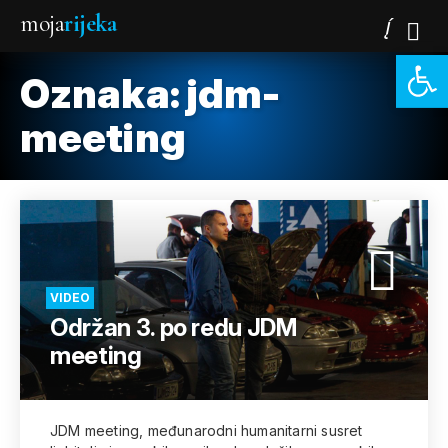
moja
rijeka
Open 
Oznaka:
jdm-
meeting
VIDEO
Održan 3. po redu JDM
meeting
JDM meeting, međunarodni humanitarni susret