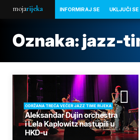
moja
rijeka
INFORMIRAJ SE
UKLJUČI SE
Oznaka:
jazz-t
ODRŽANA TREĆA VEČER JAZZ TIME RIJEKA
Aleksandar Dujin orchestra
i Lela Kaplowitz nastupili u
HKD-u