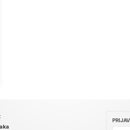
t
PRIJA
taka