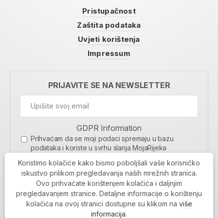
Pristupačnost
Zaštita podataka
Uvjeti korištenja
Impressum
PRIJAVITE SE NA NEWSLETTER
GDPR Information
Prihvaćam da se moji podaci spremaju u bazu
podataka i koriste u svrhu slanja MojaRijeka
newslettera
Koristimo kolačiće kako bismo poboljšali vaše korisničko
MOJARIJEKA NEWSLETTER
iskustvo prilikom pregledavanja naših mrežnih stranica.
Ovo prihvaćate korištenjem kolačića i daljnjim
PRIJAVI SE
pregledavanjem stranice. Detaljne informacije o korištenju
kolačića na ovoj stranici dostupne su klikom na
više
informacija
.