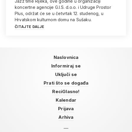
Jazz time Rijeka, ove godine u organizaciji
koncertne agencije G.I.S. d.o.o. i Udruge Prostor
Plus, održat će se u četvrtak 12. studenog, u
Hrvatskom kulturnom domu na Sušaku.
ČITAJTE DALJE
Naslovnica
Informiraj se
Uključi se
Prati što se događa
ReciGlasno!
Kalendar
Prijava
Arhiva