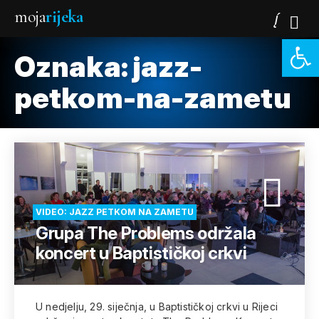
moja
rijeka
Open 
Oznaka:
jazz-
petkom-na-zametu
VIDEO: JAZZ PETKOM NA ZAMETU
Grupa The Problems održala
koncert u Baptističkoj crkvi
U nedjelju, 29. siječnja, u Baptističkoj crkvi u Rijeci