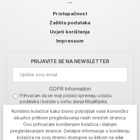
Pristupačnost
Zaštita podataka
Uvjeti korištenja
Impressum
PRIJAVITE SE NA NEWSLETTER
GDPR Information
Prihvaćam da se moji podaci spremaju u bazu
podataka i koriste u svrhu slanja MojaRijeka
newslettera
Koristimo kolačiće kako bismo poboljšali vaše korisničko
MOJARIJEKA NEWSLETTER
iskustvo prilikom pregledavanja naših mrežnih stranica.
Ovo prihvaćate korištenjem kolačića i daljnjim
PRIJAVI SE
pregledavanjem stranice. Detaljne informacije o korištenju
kolačića na ovoj stranici dostupne su klikom na
više