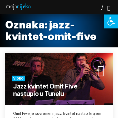
moja
rijeka
Open 
Oznaka:
jazz-
kvintet-omit-five
VIDEO
Jazz kvintet Omit Five
nastupio u Tunelu
Omit Five je suvremeni jazz kvintet nastao krajem