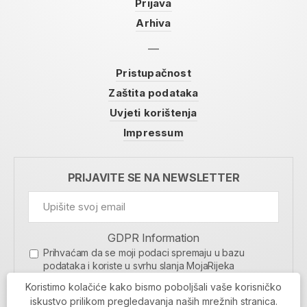
Prijava
Arhiva
Pristupačnost
Zaštita podataka
Uvjeti korištenja
Impressum
PRIJAVITE SE NA NEWSLETTER
GDPR Information
Prihvaćam da se moji podaci spremaju u bazu
podataka i koriste u svrhu slanja MojaRijeka
newslettera
Koristimo kolačiće kako bismo poboljšali vaše korisničko
MOJARIJEKA NEWSLETTER
iskustvo prilikom pregledavanja naših mrežnih stranica.