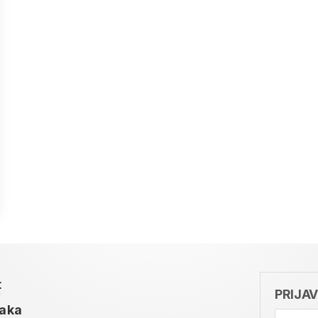
t
PRIJA
taka