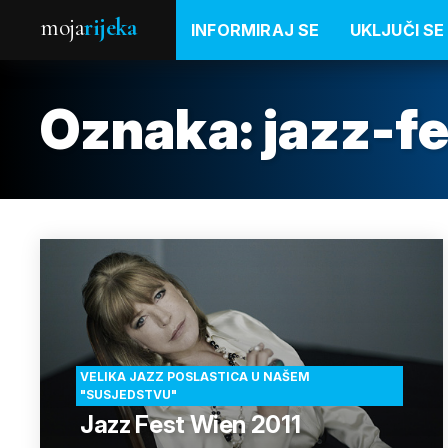
moja
rijeka
INFORMIRAJ SE
UKLJUČI SE
Oznaka:
jazz-f
VELIKA JAZZ POSLASTICA U NAŠEM
"SUSJEDSTVU"
Jazz Fest Wien 2011