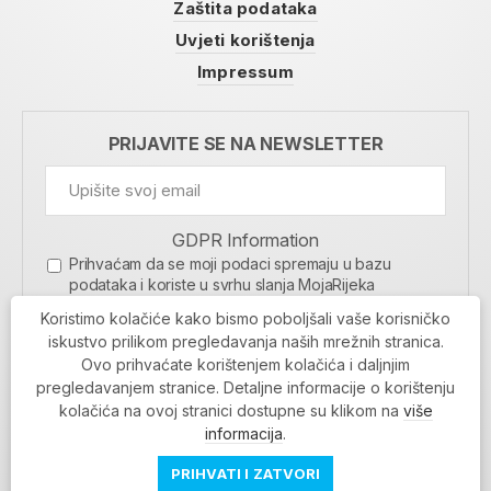
Zaštita podataka
Uvjeti korištenja
Impressum
PRIJAVITE SE NA NEWSLETTER
GDPR Information
Prihvaćam da se moji podaci spremaju u bazu
podataka i koriste u svrhu slanja MojaRijeka
newslettera
Koristimo kolačiće kako bismo poboljšali vaše korisničko
MOJARIJEKA NEWSLETTER
iskustvo prilikom pregledavanja naših mrežnih stranica.
Ovo prihvaćate korištenjem kolačića i daljnjim
PRIJAVI SE
pregledavanjem stranice. Detaljne informacije o korištenju
kolačića na ovoj stranici dostupne su klikom na
više
informacija
.
PRIHVATI I ZATVORI
Povratak na vrh