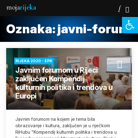
moja
rijeka
Open 
Oznaka:
javni-forum
RIJEKA 2020 - EPK
Javnim forumom u Rijeci
zaključen Kompendij
kulturnih politika i trendova u
Europi
Javnim forumom na kojem je tema bila
obrazovanje i kultura, zaključen je u riječkom
RiHubu “Kompendij kulturnih politika i trendova u