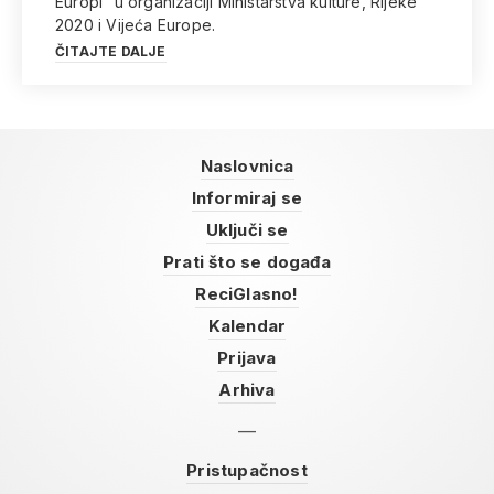
Europi” u organizaciji Ministarstva kulture, Rijeke
2020 i Vijeća Europe.
ČITAJTE DALJE
Naslovnica
Informiraj se
Uključi se
Prati što se događa
ReciGlasno!
Kalendar
Prijava
Arhiva
Pristupačnost