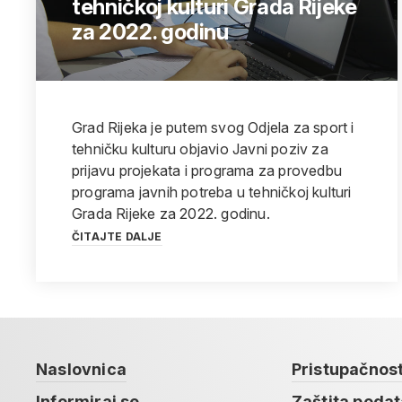
tehničkoj kulturi Grada Rijeke
za 2022. godinu
Grad Rijeka je putem svog Odjela za sport i
tehničku kulturu objavio Javni poziv za
prijavu projekata i programa za provedbu
programa javnih potreba u tehničkoj kulturi
Grada Rijeke za 2022. godinu.
ČITAJTE DALJE
Naslovnica
Pristupačnos
Informiraj se
Zaštita poda