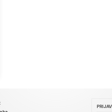
t
PRIJA
taka