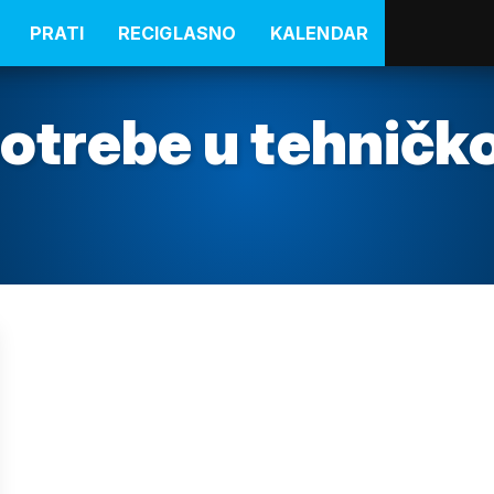
PRATI
RECIGLASNO
KALENDAR
otrebe u tehničko