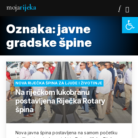
moja
rijeka
Open 
Oznaka:
javne
gradske špine
NOVA RIJEČKA ŠPINA ZA LJUDE I ŽIVOTINJE
Na riječkom lukobranu
postavljena Riječka Rotary
špina
Nova javna špina postavljena na samom početku