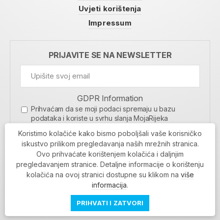
Uvjeti korištenja
Impressum
PRIJAVITE SE NA NEWSLETTER
GDPR Information
Prihvaćam da se moji podaci spremaju u bazu
podataka i koriste u svrhu slanja MojaRijeka
newslettera
Koristimo kolačiće kako bismo poboljšali vaše korisničko
MOJARIJEKA NEWSLETTER
iskustvo prilikom pregledavanja naših mrežnih stranica.
Ovo prihvaćate korištenjem kolačića i daljnjim
PRIJAVI SE
pregledavanjem stranice. Detaljne informacije o korištenju
kolačića na ovoj stranici dostupne su klikom na
više
informacija
.
PRIHVATI I ZATVORI
Povratak na vrh