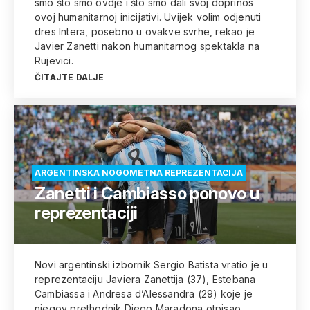
smo što smo ovdje i što smo dali svoj doprinos
ovoj humanitarnoj inicijativi. Uvijek volim odjenuti
dres Intera, posebno u ovakve svrhe, rekao je
Javier Zanetti nakon humanitarnog spektakla na
Rujevici.
ČITAJTE DALJE
ARGENTINSKA NOGOMETNA REPREZENTACIJA
Zanetti i Cambiasso ponovo u
reprezentaciji
Novi argentinski izbornik Sergio Batista vratio je u
reprezentaciju Javiera Zanettija (37), Estebana
Cambiassa i Andresa d’Alessandra (29) koje je
njegov prethodnik Diego Maradona otpisao.