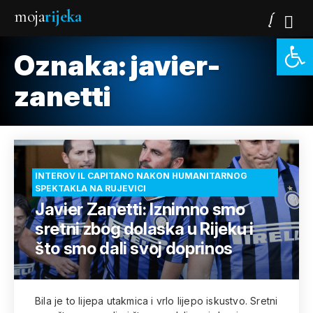
moja
rijeka
Open 
Oznaka:
javier-
zanetti
INTEROV IL CAPITANO NAKON HUMANITARNOG
SPEKTAKLA NA RUJEVICI
Javier Zanetti: Iznimno smo
sretni zbog dolaska u Rijeku i
što smo dali svoj doprinos
Bila je to lijepa utakmica i vrlo lijepo iskustvo. Sretni