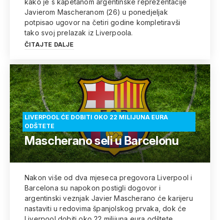
kako je s kapetanom argentinske reprezentacije
Javierom Mascheranom (26) u ponedjeljak
potpisao ugovor na četiri godine kompletiravši
tako svoj prelazak iz Liverpoola.
ČITAJTE DALJE
LIVERPOOL ĆE DOBITI OKO 22 MILIJUNA EURA
ODŠTETE
Mascherano seli u Barcelonu
Nakon više od dva mjeseca pregovora Liverpool i
Barcelona su napokon postigli dogovor i
argentinski veznjak Javier Mascherano će karijeru
nastaviti u redovima španjolskog prvaka, dok će
Liverpool dobiti oko 22 milijuna eura odštete.