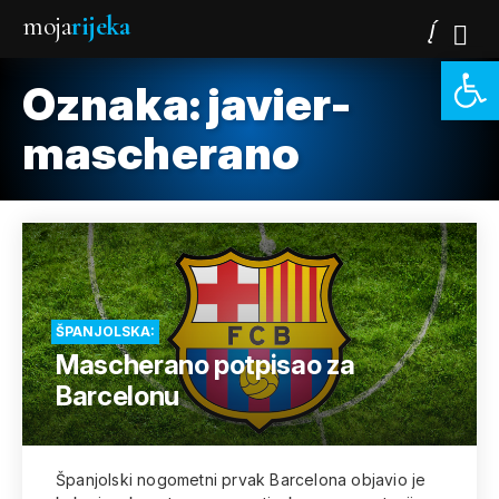
moja
rijeka
Open 
Oznaka:
javier-
mascherano
ŠPANJOLSKA:
Mascherano potpisao za
Barcelonu
Španjolski nogometni prvak Barcelona objavio je