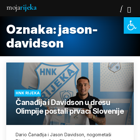
moja
rijeka
Open 
Oznaka:
jason-
davidson
HNK RIJEKA
Čanađija i Davidson u dresu
Olimpije postali prvaci Slovenije
Dario Čanađija i Jason Davidson, nogometaši