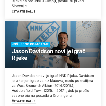
Rijeke na posudbi u Olimpiji, postali su prvaci
Slovenije.
ČITAJTE DALJE
JOŠ JEDNO POJAČANJE
Jason Davidson novi je igrač
Rijeke
Jason Davidson novi je igrač HNK Rijeka. Davidson
je u karijeri igrao za niz klubova, među poznatijima
za West Bromwich Albion (2014./2015.),
Huddersfield Town (2015. – 2017.), dok je prošle
sezone bio na posudbi u Groningenu.
ČITAJTE DALJE