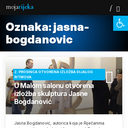
moja
rijeka
Open 
Oznaka:
jasna-
bogdanovic
2. PROSINCA OTVORENA IZLOŽBA DIJALOG
RITMOVA
U Malom salonu otvorena
izložba skulptura Jasne
Bogdanović
Jasna Bogdanović, autorica koja je Riječanima