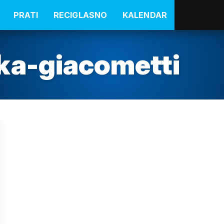
PRATI
RECIGLASNO
KALENDAR
ka-giacometti