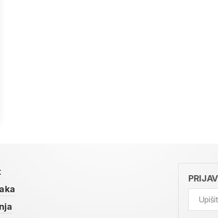
t
PRIJA
taka
nja