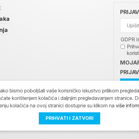
t
PRIJA
taka
nja
GDPR I
Prihv
koris
MOJAR
PRIJAV
kako bismo poboljšali vaše korisničko iskustvo prilikom pregled
ćate korištenjem kolačića i daljnjim pregledavanjem stranice. D
tenju kolačića na ovoj stranici dostupne su klikom na
više infor
PRIHVATI I ZATVORI