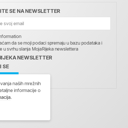
VITE SE NA NEWSLETTER
nformation
aćam da se moji podaci spremaju u bazu podataka i
te u svrhu slanja MojaRijeka newslettera
IJEKA NEWSLETTER
I SE
avanja naših mrežnih
etaljne informacije o
macija
.