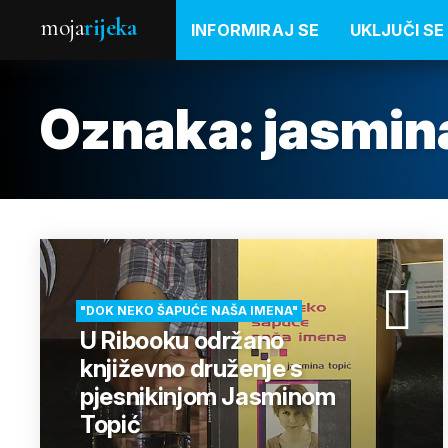
moja
rijeka
INFORMIRAJ SE
UKLJUČI SE
Oznaka:
jasmin
"DOK NEKO ŠAPUĆE NAŠA IMENA"
U Ribooku održano
književno druženje s
pjesnikinjom Jasminom
Topić