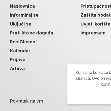
Naslovnica
Pristupačnos
Informiraj se
Zaštita poda
Uključi se
Uvjeti korište
Prati što se događa
Impressum
ReciGlasno!
Kalendar
Prijava
Arhiva
Koristimo kolačiće 
stranica. Ovo prihva
koriš
Povratak na vrh