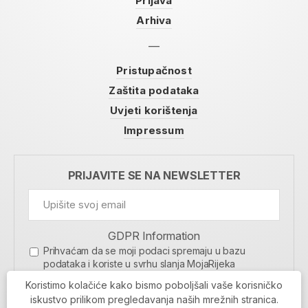
Prijava
Arhiva
Pristupačnost
Zaštita podataka
Uvjeti korištenja
Impressum
PRIJAVITE SE NA NEWSLETTER
GDPR Information
Prihvaćam da se moji podaci spremaju u bazu
podataka i koriste u svrhu slanja MojaRijeka
newslettera
Koristimo kolačiće kako bismo poboljšali vaše korisničko
MOJARIJEKA NEWSLETTER
iskustvo prilikom pregledavanja naših mrežnih stranica.