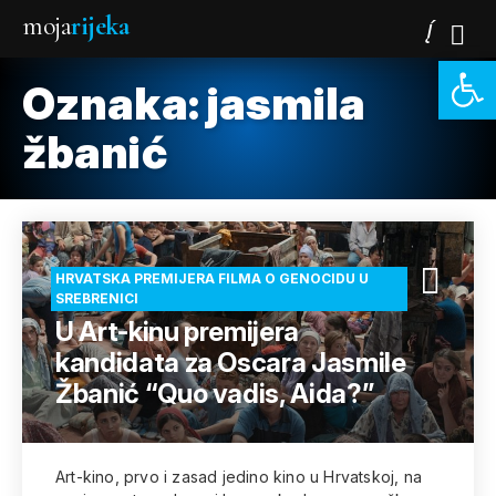
moja
rijeka
Open 
Oznaka:
jasmila
žbanić
HRVATSKA PREMIJERA FILMA O GENOCIDU U
SREBRENICI
U Art-kinu premijera
kandidata za Oscara Jasmile
Žbanić “Quo vadis, Aida?”
Art-kino, prvo i zasad jedino kino u Hrvatskoj, na