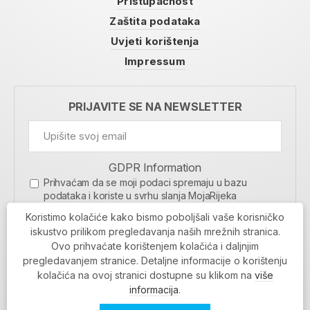
Pristupačnost
Zaštita podataka
Uvjeti korištenja
Impressum
PRIJAVITE SE NA NEWSLETTER
GDPR Information
Prihvaćam da se moji podaci spremaju u bazu
podataka i koriste u svrhu slanja MojaRijeka
newslettera
Koristimo kolačiće kako bismo poboljšali vaše korisničko
MOJARIJEKA NEWSLETTER
iskustvo prilikom pregledavanja naših mrežnih stranica.
Ovo prihvaćate korištenjem kolačića i daljnjim
PRIJAVI SE
pregledavanjem stranice. Detaljne informacije o korištenju
kolačića na ovoj stranici dostupne su klikom na
više
informacija
.