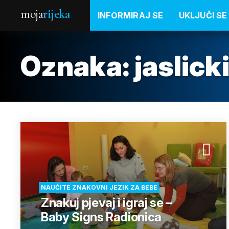
moja
rijeka
INFORMIRAJ SE
UKLJUČI SE
Oznaka:
jaslic
NAUČITE ZNAKOVNI JEZIK ZA BEBE
Znakuj pjevaj i igraj se –
Baby Signs Radionica