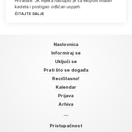
Hrvatske. JK Rijeka nastupio je sa ekipom mlađih
kadeta i postigao odličan uspjeh.
ČITAJTE DALJE
Naslovnica
Informiraj se
Uključi se
Prati što se događa
ReciGlasno!
Kalendar
Prijava
Arhiva
Pristupačnost