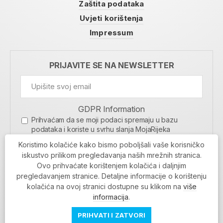
Zaštita podataka
Uvjeti korištenja
Impressum
PRIJAVITE SE NA NEWSLETTER
GDPR Information
Prihvaćam da se moji podaci spremaju u bazu
podataka i koriste u svrhu slanja MojaRijeka
newslettera
Koristimo kolačiće kako bismo poboljšali vaše korisničko
MOJARIJEKA NEWSLETTER
iskustvo prilikom pregledavanja naših mrežnih stranica.
Ovo prihvaćate korištenjem kolačića i daljnjim
PRIJAVI SE
pregledavanjem stranice. Detaljne informacije o korištenju
kolačića na ovoj stranici dostupne su klikom na
više
informacija
.
PRIHVATI I ZATVORI
Povratak na vrh