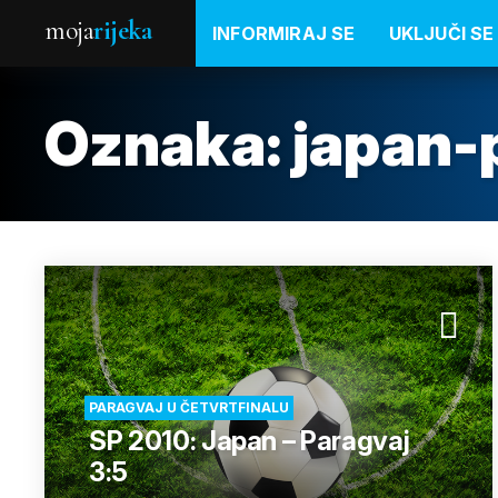
moja
rijeka
INFORMIRAJ SE
UKLJUČI SE
Oznaka:
japan-
PARAGVAJ U ČETVRTFINALU
SP 2010: Japan – Paragvaj
3:5