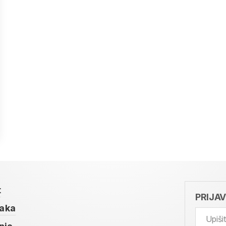
t
PRIJA
taka