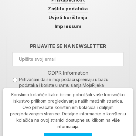
Zaštita podataka
Uvjeti korištenja
Impressum
PRIJAVITE SE NA NEWSLETTER
GDPR Information
Prihvaćam da se moji podaci spremaju u bazu
podataka i koriste u svrhu slanja MojaRijeka
newslettera
Koristimo kolačiće kako bismo poboljšali vaše korisničko
MOJARIJEKA NEWSLETTER
iskustvo prilikom pregledavanja naših mrežnih stranica.
Ovo prihvaćate korištenjem kolačića i daljnjim
PRIJAVI SE
pregledavanjem stranice. Detaljne informacije o korištenju
kolačića na ovoj stranici dostupne su klikom na
više
informacija
.