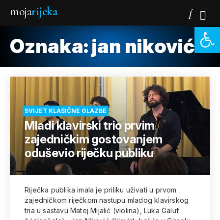
moja
rijeka
Open 
Oznaka:
jan niković
SVIJET KLASIČNE GLAZBE
Mladi klavirski trio prvim
zajedničkim gostovanjem
oduševio riječku publiku
Riječka publika imala je priliku uživati u prvom
zajedničkom riječkom nastupu mladog klavirskog
tria u sastavu Matej Mijalić (violina), Luka Galuf