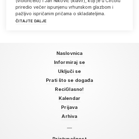
(violončelo) i Jan Niković (klavir), koji je u Circolu
priredio večer ispunjenu vrhunskom glazbom i
pažljivo ispričanim pričama o skladateljima.
ČITAJTE DALJE
Naslovnica
Informiraj se
Uključi se
Prati što se događa
ReciGlasno!
Kalendar
Prijava
Arhiva
Pristupačnost