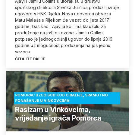
Ajayi i Jamilu Collins u utorak su u društvu
sportskog direktora Srećka Jurčića produžili svoje
ugovore s HNK Rijeka. Nova ugovorna obveza
Matu Maleša s Rijekom će vezati do ljeta 2017.
godine, baš kao i Ajayija koji ima klauzulu za
produženje na još tri sezone. Jamilu Collins
potpisao je jednogodišnji ugovor do lipnja 2016.
godine uz mogućnost produženja na još jednu
sezonu.
ČITAJTE DALJE
POMORAC UZEO BOD KOD CIBALIJE, SRAMOTNO
PONAŠANJE U VINKOVCIMA
Rasizam u Vinkovcima,
vrijeđanje igrača Pomorca