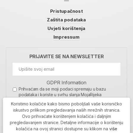
Pristupačnost
Zaštita podataka
Uvjeti korištenja
Impressum
PRIJAVITE SE NA NEWSLETTER
GDPR Information
Prihvaćam da se moji podaci spremaju u bazu
podataka i koriste u svrhu slanja MojaRijeka
newslettera
Koristimo kolačiće kako bismo poboljšali vaše korisničko
MOJARIJEKA NEWSLETTER
iskustvo prilikom pregledavanja naših mrežnih stranica.
Ovo prihvaćate korištenjem kolačića i daljnjim
PRIJAVI SE
pregledavanjem stranice. Detaljne informacije o korištenju
kolačića na ovoj stranici dostupne su klikom na
više