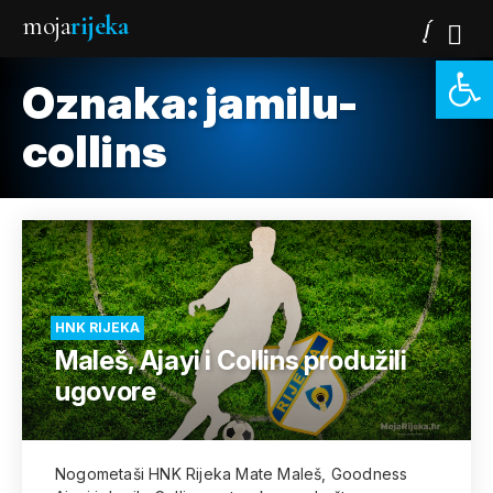
moja
rijeka
Open 
Oznaka:
jamilu-
collins
HNK RIJEKA
Maleš, Ajayi i Collins produžili
ugovore
Nogometaši HNK Rijeka Mate Maleš, Goodness