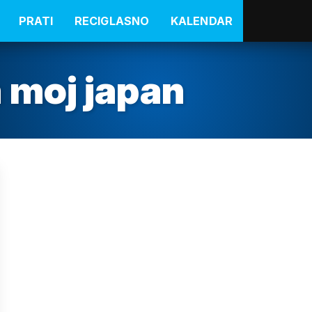
PRATI
RECIGLASNO
KALENDAR
a moj japan