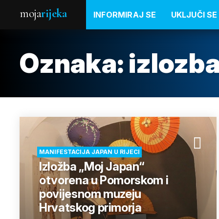
moja
rijeka
INFORMIRAJ SE
UKLJUČI SE
Oznaka:
izlozb
MANIFESTACIJA JAPAN U RIJECI
Izložba „Moj Japan“
otvorena u Pomorskom i
povijesnom muzeju
Hrvatskog primorja