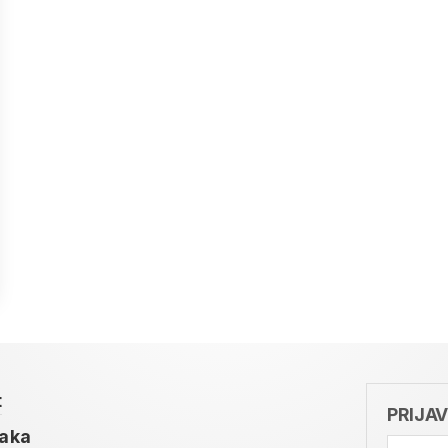
t
PRIJA
taka