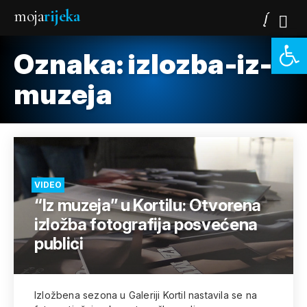
moja
rijeka
Open 
Oznaka:
izlozba-iz-
muzeja
VIDEO
“Iz muzeja” u Kortilu: Otvorena
izložba fotografija posvećena
publici
Izložbena sezona u Galeriji Kortil nastavila se na