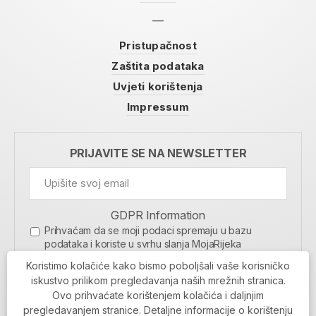
Pristupačnost
Zaštita podataka
Uvjeti korištenja
Impressum
PRIJAVITE SE NA NEWSLETTER
GDPR Information
Prihvaćam da se moji podaci spremaju u bazu
podataka i koriste u svrhu slanja MojaRijeka
newslettera
Koristimo kolačiće kako bismo poboljšali vaše korisničko
MOJARIJEKA NEWSLETTER
iskustvo prilikom pregledavanja naših mrežnih stranica.
Ovo prihvaćate korištenjem kolačića i daljnjim
PRIJAVI SE
pregledavanjem stranice. Detaljne informacije o korištenju