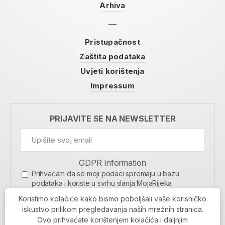
Arhiva
Pristupačnost
Zaštita podataka
Uvjeti korištenja
Impressum
PRIJAVITE SE NA NEWSLETTER
GDPR Information
Prihvaćam da se moji podaci spremaju u bazu
podataka i koriste u svrhu slanja MojaRijeka
newslettera
Koristimo kolačiće kako bismo poboljšali vaše korisničko
MOJARIJEKA NEWSLETTER
iskustvo prilikom pregledavanja naših mrežnih stranica.
Ovo prihvaćate korištenjem kolačića i daljnjim
PRIJAVI SE