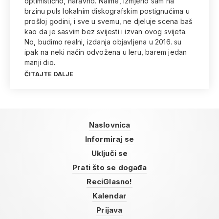
optimistično, naravno. Naime, izmjerio sam na
brzinu puls lokalnim diskografskim postignućima u
prošloj godini, i sve u svemu, ne djeluje scena baš
kao da je sasvim bez svijesti i izvan ovog svijeta.
No, budimo realni, izdanja objavljena u 2016. su
ipak na neki način odvožena u leru, barem jedan
manji dio.
ČITAJTE DALJE
Naslovnica
Informiraj se
Uključi se
Prati što se događa
ReciGlasno!
Kalendar
Prijava