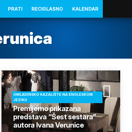
PRATI
RECIGLASNO
KALENDAR
erunica
OMLADINSKO KAZALIŠTE NA ENGLESKOM
JEZIKU
Premijerno prikazana
predstava “Šest sestara”
autora Ivana Verunice