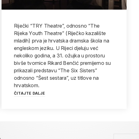
Riječki “TRY Theatre”, odnosno “The
Rijeka Youth Theatre” (Riječko kazalište
mladih) prva je hrvatska dramska škola na
engleskom jeziku. U Rijeci djeluju već
nekoliko godina, a 31. ožujka u prostoru
bivše tvornice Rikard Benčić premijerno su
prikazali predstavu “The Six Sisters”
odnosno “Šest sestara”, uz titlove na
hrvatskom.
ČITAJTE DALJE