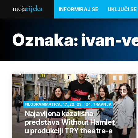
moja
rijeka
INFORMIRAJ SE
UKLJUČI SE
Oznaka:
ivan-v
FILODRAMMATICA, 17.,22.,23. I 24. TRAVNJA
Najavljena kazališna
predstava Without Hamlet
u produkciji TRY theatre-a