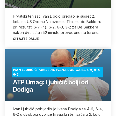
Hrvatski tenisač Ivan Dodig predao je susret 2.
kola na US Openu Nizozemcu Thiemu de Bakkeru
pri rezultati 6-7 (4), 6-2, 6-3, 3-2 za De Bakkera
nakon dva sata i 52 minute provedene na terenu.
ČITAJTE DALJE
IVAN LJUBIČIĆ POBIJEDIO IVANA DODIGA SA 4-6, 6-4,
6-2
ATP Umag: Ljubičić bolji od
Dodiga
Ivan Ljubičić pobijedio je Ivana Dodiga sa 4-6, 6-4,
6-2 u dvoboju dvojice hrvatskih tenisača u 2. kolu