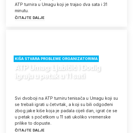
ATP turnira u Umagu koji je trajao dva sata i 31
minutu.
ČITAJTE DALJE
KIŠA STVARA PROBLEME ORGANIZATORIMA
ATP Umag: Ljubičić i Dodig
igraju u petak u 11 sati
Svi dvoboji na ATP turniru tenisača u Umagu koji su
se trebali igrati u četvrtak, a koji su bili odgođeni
zbog jake kiše koja je padala cijeli dan, igrat će se
u petak s početkom u 11 sati ukoliko vremenske
prilike to dopuste.
ČITAJTE DALJE