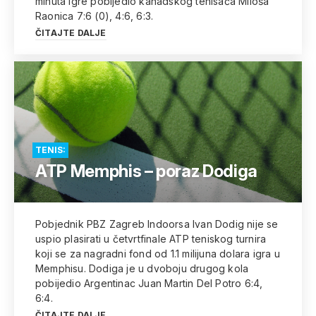
minuta igre pobijedio kanadskog tenisača Miloša
Raonica 7:6 (0), 4:6, 6:3.
ČITAJTE DALJE
TENIS:
ATP Memphis – poraz Dodiga
Pobjednik PBZ Zagreb Indoorsa Ivan Dodig nije se
uspio plasirati u četvrtfinale ATP teniskog turnira
koji se za nagradni fond od 1.1 milijuna dolara igra u
Memphisu. Dodiga je u dvoboju drugog kola
pobijedio Argentinac Juan Martin Del Potro 6:4,
6:4.
ČITAJTE DALJE