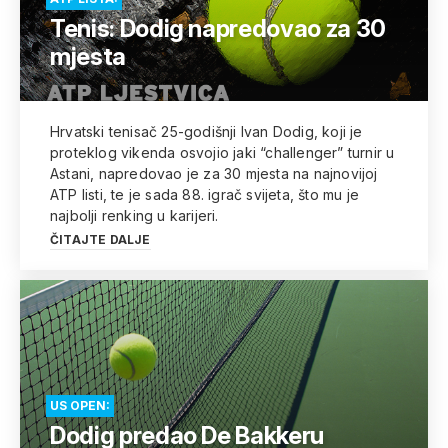
Tenis: Dodig napredovao za 30
mjesta
Hrvatski tenisač 25-godišnji Ivan Dodig, koji je
proteklog vikenda osvojio jaki “challenger” turnir u
Astani, napredovao je za 30 mjesta na najnovijoj
ATP listi, te je sada 88. igrač svijeta, što mu je
najbolji renking u karijeri.
ČITAJTE DALJE
US OPEN:
Dodig predao De Bakkeru