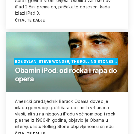
Aple trgovine širom svijeta. Ukoliko vam se novi
iPad 2 čini premalen, pričakajte do jeseni kada
izlazi iPad 3.
ČITAJTE DALJE
BOB DYLAN, STEVE WONDER, THE ROLLING STONES...
Obamin iPod: od rocka i rapa do
opera
Američki predsjednik Barack Obama doveo je
mladu generaciju političara do samih vrhunaca
vlasti, ali su na njegovu iPodu većinom pop i rock
pjesme iz 1960-ih godina, objavio je Obama u
intervjuu listu Rolling Stone objavljenom u srijedu.
ČITAJTE DALJE