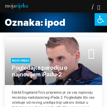
moja
rijeka
Open 
Oznaka:
ipod
NOVI IPAD2
Pogledajte parodiju o
najnovijem iPadu-2
Eskild Engeland Fors pripremio je za vas najnoviju
recenziju nadolazećeg iPada 2. Pogledajte što vas
očekuje od novog uređaja koji uskoro dolazi u