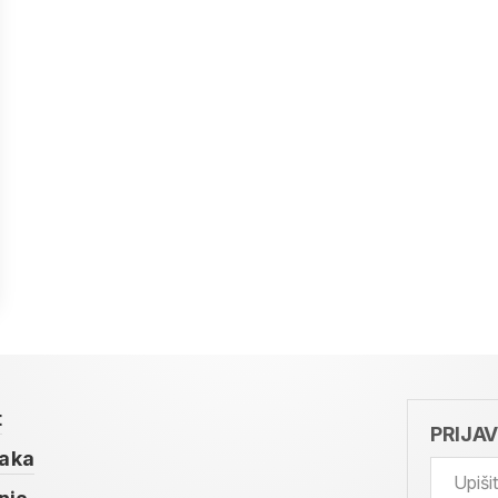
t
PRIJA
taka