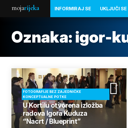
moja
rijeka
INFORMIRAJ SE
UKLJUČI SE
Oznaka:
igor-k
FOTOGRAFIJE BEZ ZAJEDNIČKE
KONCEPTUALNE POTKE
U Kortilu otvorena izložba
radova Igora Kuduza
“Nacrt / Blueprint”