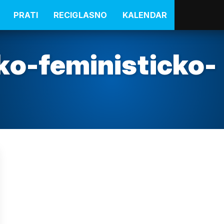
PRATI
RECIGLASNO
KALENDAR
ko-feministicko-