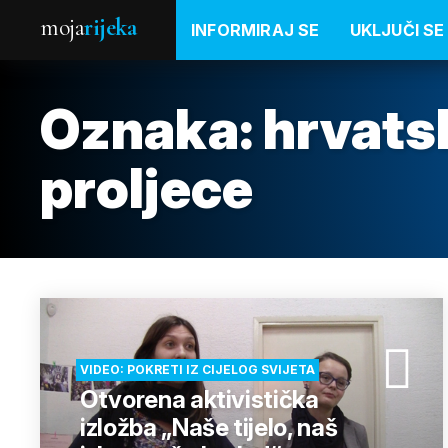
moja
rijeka
INFORMIRAJ SE
UKLJUČI SE
Oznaka:
hrvats
proljece
VIDEO: POKRETI IZ CIJELOG SVIJETA
Otvorena aktivistička
izložba „Naše tijelo, naš