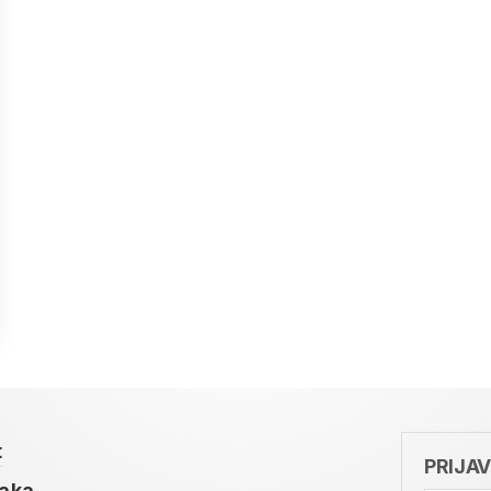
t
PRIJA
taka