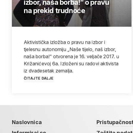
izbor, naša borba!“ o pravu
na prekid trudnoće
Aktivistička izložba o pravu na izbor i
tjelesnu autonomiju „Naše tijelo, naš izbor,
naša borba!“ otvorena je 16. veljače 2017. u
Križanićevoj 6a. Izloženi su radovi aktivista
iz dvadesetak zemalja.
ČITAJTE DALJE
Naslovnica
Pristupačnos
Informiraj se
Zaštita poda