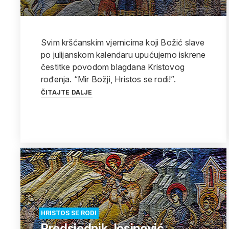
Svim kršćanskim vjernicima koji Božić slave
po julijanskom kalendaru upućujemo iskrene
čestitke povodom blagdana Kristovog
rođenja. “Mir Božji, Hristos se rodi!”.
ČITAJTE DALJE
HRISTOS SE RODI
Predsjednik Josipović