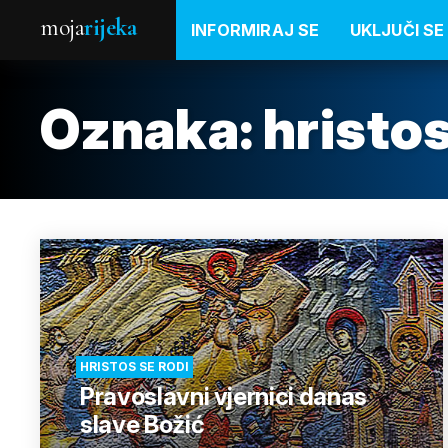
moja
rijeka
INFORMIRAJ SE
UKLJUČI SE
Oznaka:
hristo
HRISTOS SE RODI
Pravoslavni vjernici danas
slave Božić