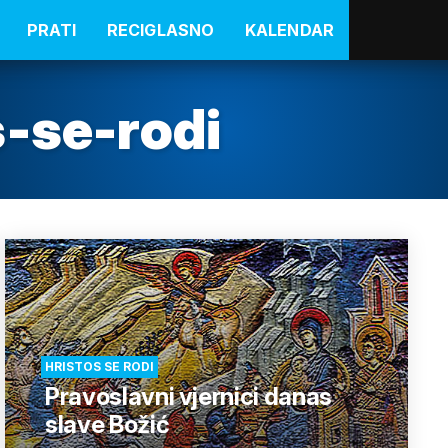
PRATI
RECIGLASNO
KALENDAR
s-se-rodi
HRISTOS SE RODI
Pravoslavni vjernici danas
slave Božić