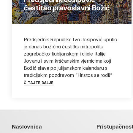
čestitao pravoslavni Božić
Predsjednik Republike Ivo Josipović uputio
je danas božićnu čestitku mitropolitu
zagrebačko-ljubljanskom i cijele Italije
Jovanu i svim kršćanskim vjernicima koji
Božić slave po julijanskom kalendaru s
tradicijskim pozdravom “Hristos se rodi!”
ČITAJTE DALJE
Naslovnica
Pristupačnos