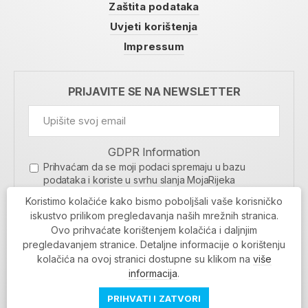
Zaštita podataka
Uvjeti korištenja
Impressum
PRIJAVITE SE NA NEWSLETTER
GDPR Information
Prihvaćam da se moji podaci spremaju u bazu
podataka i koriste u svrhu slanja MojaRijeka
newslettera
Koristimo kolačiće kako bismo poboljšali vaše korisničko
MOJARIJEKA NEWSLETTER
iskustvo prilikom pregledavanja naših mrežnih stranica.
Ovo prihvaćate korištenjem kolačića i daljnjim
PRIJAVI SE
pregledavanjem stranice. Detaljne informacije o korištenju
kolačića na ovoj stranici dostupne su klikom na
više
informacija
.
PRIHVATI I ZATVORI
Povratak na vrh