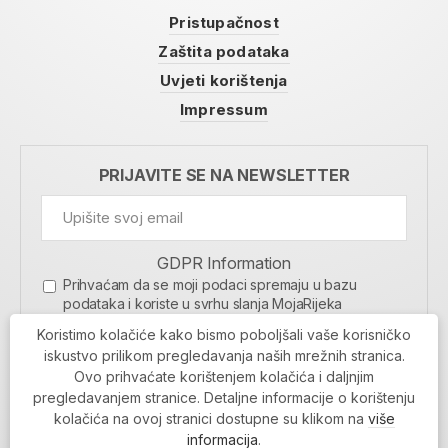
Pristupačnost
Zaštita podataka
Uvjeti korištenja
Impressum
PRIJAVITE SE NA NEWSLETTER
GDPR Information
Prihvaćam da se moji podaci spremaju u bazu
podataka i koriste u svrhu slanja MojaRijeka
newslettera
Koristimo kolačiće kako bismo poboljšali vaše korisničko
MOJARIJEKA NEWSLETTER
iskustvo prilikom pregledavanja naših mrežnih stranica.
Ovo prihvaćate korištenjem kolačića i daljnjim
PRIJAVI SE
pregledavanjem stranice. Detaljne informacije o korištenju
kolačića na ovoj stranici dostupne su klikom na
više
informacija
.