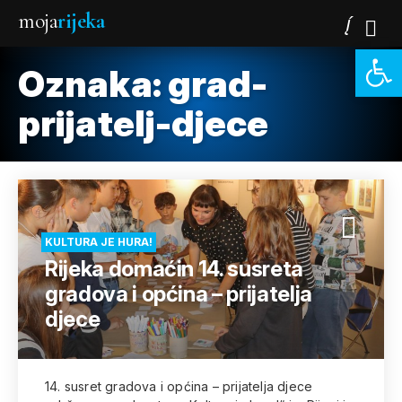
moja
rijeka
Open 
Oznaka:
grad-
prijatelj-djece
KULTURA JE HURA!
Rijeka domaćin 14. susreta
gradova i općina – prijatelja
djece
14. susret gradova i općina – prijatelja djece