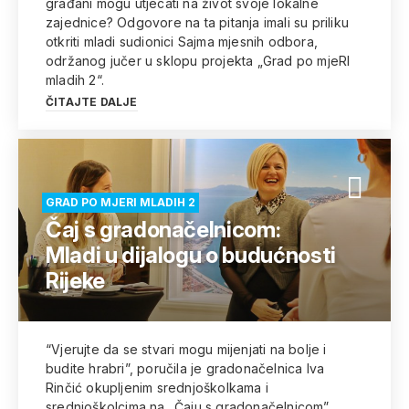
građani mogu utjecati na život svoje lokalne
zajednice? Odgovore na ta pitanja imali su priliku
otkriti mladi sudionici Sajma mjesnih odbora,
održanog jučer u sklopu projekta „Grad po mjeRI
mladih 2“.
ČITAJTE DALJE
GRAD PO MJERI MLADIH 2
Čaj s gradonačelnicom:
Mladi u dijalogu o budućnosti
Rijeke
“Vjerujte da se stvari mogu mijenjati na bolje i
budite hrabri”, poručila je gradonačelnica Iva
Rinčić okupljenim srednjoškolkama i
srednjoškolcima na „Čaju s gradonačelnicom”,