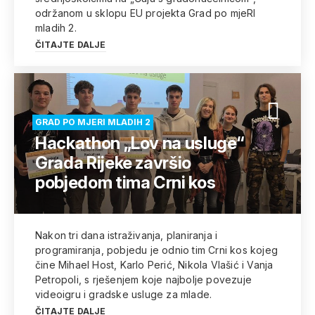
održanom u sklopu EU projekta Grad po mjeRI
mladih 2.
ČITAJTE DALJE
GRAD PO MJERI MLADIH 2
Hackathon „Lov na usluge“
Grada Rijeke završio
pobjedom tima Crni kos
Nakon tri dana istraživanja, planiranja i
programiranja, pobjedu je odnio tim Crni kos kojeg
čine Mihael Host, Karlo Perić, Nikola Vlašić i Vanja
Petropoli, s rješenjem koje najbolje povezuje
videoigru i gradske usluge za mlade.
ČITAJTE DALJE