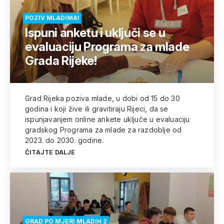
POZIV MLADIMA!
Ispuni anketu i uključi se u
evaluaciju Programa za mlade
Grada Rijeke!
Grad Rijeka poziva mlade, u dobi od 15 do 30
godina i koji žive ili gravitiraju Rijeci, da se
ispunjavanjem online ankete uključe u evaluaciju
gradskog Programa za mlade za razdoblje od
2023. do 2030. godine.
ČITAJTE DALJE
GRAD PO MJERI MLADIH 2