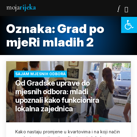
moja
rijeka
Open 
Oznaka:
Grad po
mjeRi mladih 2
SAJAM MJESNIH ODBORA
Od Gradske uprave do
mjesnih odbora: mladi
upoznali kako funkcionira
lokalna zajednica
Kako nastaju promjene u kvartovima i na koji način