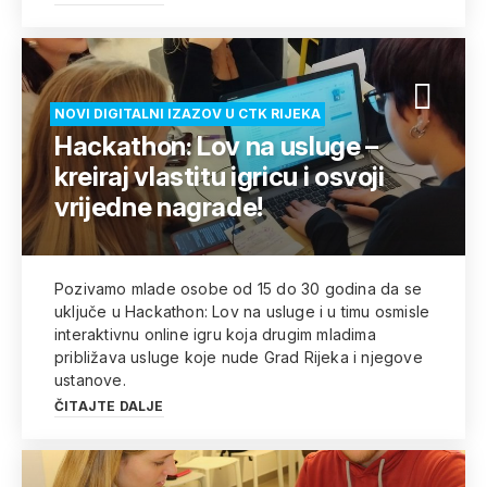
NOVI DIGITALNI IZAZOV U CTK RIJEKA
Hackathon: Lov na usluge –
kreiraj vlastitu igricu i osvoji
vrijedne nagrade!
Pozivamo mlade osobe od 15 do 30 godina da se
uključe u Hackathon: Lov na usluge i u timu osmisle
interaktivnu online igru koja drugim mladima
približava usluge koje nude Grad Rijeka i njegove
ustanove.
ČITAJTE DALJE