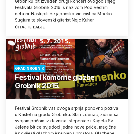
Grobniku bit izveden drugi koncert ovogodišnjeg
Festivala Grobnik 2016. s nazivom Pod vedrim
nebom. Nastupiti će japanska violinistica Moeko
Sugiura te slovenski gitarist Nejc Kuhar.
ČITAJTE DALJE
GRAD GROBNIK
Festival komorne glazbe
Grobnik 2015.
Festival Grobnik vas ovoga srpnja ponovno poziva
u Kaštel na gradu Grobniku. Stari zdenac, zidine sa
svojom pričom iz davnina, stepenice i Kapela Sv.
Jelene bit će svjedoci jedne nove priče, magične
ispovijesti glazbom ispunjena prostora. Glazbene