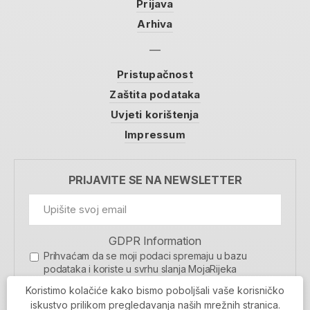
Prijava
Arhiva
Pristupačnost
Zaštita podataka
Uvjeti korištenja
Impressum
PRIJAVITE SE NA NEWSLETTER
GDPR Information
Prihvaćam da se moji podaci spremaju u bazu
podataka i koriste u svrhu slanja MojaRijeka
newslettera
Koristimo kolačiće kako bismo poboljšali vaše korisničko
MOJARIJEKA NEWSLETTER
iskustvo prilikom pregledavanja naših mrežnih stranica.