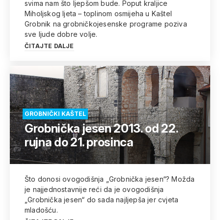
svima nam što ljepšom bude. Poput kraljice
Miholjskog ljeta – toplinom osmijeha u Kaštel
Grobnik na grobničkojesenske programe poziva
sve ljude dobre volje.
ČITAJTE DALJE
GROBNIČKI KAŠTEL
Grobnička jesen 2013. od 22.
rujna do 21. prosinca
Što donosi ovogodišnja „Grobnička jesen“? Možda
je najjednostavnije reći da je ovogodišnja
„Grobnička jesen“ do sada najljepša jer cvjeta
mladošću.