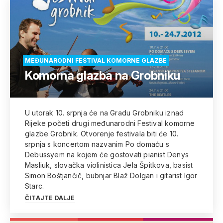
MEĐUNARODNI FESTIVAL KOMORNE GLAZBE
Komorna glazba na Grobniku
U utorak 10. srpnja će na Gradu Grobniku iznad
Rijeke početi drugi međunarodni Festival komorne
glazbe Grobnik. Otvorenje festivala biti će 10.
srpnja s koncertom nazvanim Po domaću s
Debussyem na kojem će gostovati pianist Denys
Masliuk, slovačka violinistica Jela Špitkova, basist
Simon Boštjančič, bubnjar Blaž Dolgan i gitarist Igor
Starc.
ČITAJTE DALJE