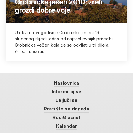
Grobnička jesen 2010; zreli
grozdi dobre voje
U okviru ovogodišnje Grobničke jeseni 19.
studenog slijedi jedna od najzahtjevnijih priredbi –
Grobnička večer, koja će se odvijati u tri dijela.
ČITAJTE DALJE
Naslovnica
Informiraj se
Uključi se
Prati što se događa
ReciGlasno!
Kalendar