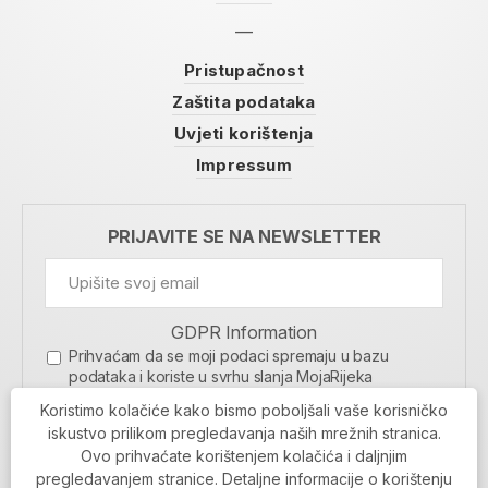
Pristupačnost
Zaštita podataka
Uvjeti korištenja
Impressum
PRIJAVITE SE NA NEWSLETTER
GDPR Information
Prihvaćam da se moji podaci spremaju u bazu
podataka i koriste u svrhu slanja MojaRijeka
newslettera
Koristimo kolačiće kako bismo poboljšali vaše korisničko
MOJARIJEKA NEWSLETTER
iskustvo prilikom pregledavanja naših mrežnih stranica.
Ovo prihvaćate korištenjem kolačića i daljnjim
PRIJAVI SE
pregledavanjem stranice. Detaljne informacije o korištenju