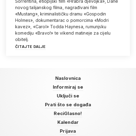
Sorrentina, etiopijski film «Hrabra djevojka», Dane
novog talijanskog filma, nagrađivani film
«Mustang», kriminalističku dramu «Gospodin
Holmes», dokumentarac o pomorcima «Modri
kavez», «Carol» Todda Haynesa, rumunjsku
komediju «Bravo!» te vikend matineje za cijelu
obitelj.
ČITAJTE DALJE
Naslovnica
Informiraj se
Uključi se
Prati što se događa
ReciGlasno!
Kalendar
Prijava