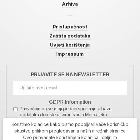
Arhiva
Pristupačnost
Zaštita podataka
Uvjeti korištenja
Impressum
PRIJAVITE SE NA NEWSLETTER
GDPR Information
Prihvaćam da se moji podaci spremaju u bazu
podataka i koriste u svrhu slanja MojaRijeka
newslettera
Koristimo kolačiće kako bismo poboljšali vaše korisničko
MOJARIJEKA NEWSLETTER
iskustvo prilikom pregledavanja naših mrežnih stranica.
Ovo prihvaćate korištenjem kolačića i daljnjim
PRIJAVI SE