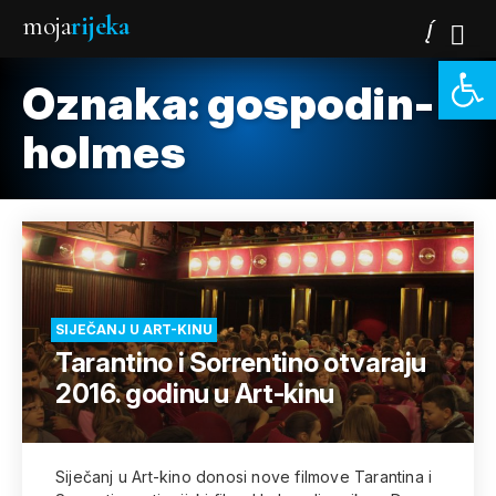
moja
rijeka
Open 
Oznaka:
gospodin-
holmes
SIJEČANJ U ART-KINU
Tarantino i Sorrentino otvaraju
2016. godinu u Art-kinu
Siječanj u Art-kino donosi nove filmove Tarantina i