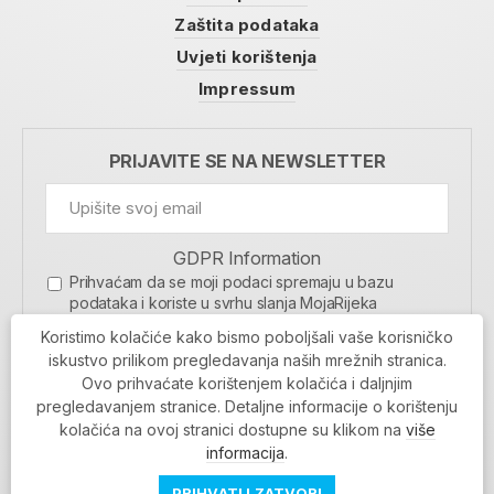
Zaštita podataka
Uvjeti korištenja
Impressum
PRIJAVITE SE NA NEWSLETTER
GDPR Information
Prihvaćam da se moji podaci spremaju u bazu
podataka i koriste u svrhu slanja MojaRijeka
newslettera
Koristimo kolačiće kako bismo poboljšali vaše korisničko
MOJARIJEKA NEWSLETTER
iskustvo prilikom pregledavanja naših mrežnih stranica.
Ovo prihvaćate korištenjem kolačića i daljnjim
PRIJAVI SE
pregledavanjem stranice. Detaljne informacije o korištenju
kolačića na ovoj stranici dostupne su klikom na
više
informacija
.
PRIHVATI I ZATVORI