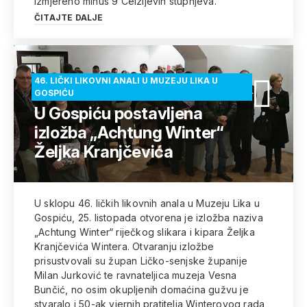
izmjereno minus 9 Celzijevih stupnjeva.
ČITAJTE DALJE
46. LIČKI LIKOVNI ANALI U MUZEJU LIKA U
GOSPIĆU
U Gospiću postavljena
izložba „Achtung Winter“
Željka Kranjčevića
U sklopu 46. ličkih likovnih anala u Muzeju Lika u
Gospiću, 25. listopada otvorena je izložba naziva
„Achtung Winter“ riječkog slikara i kipara Željka
Kranjčevića Wintera. Otvaranju izložbe
prisustvovali su župan Ličko-senjske županije
Milan Jurković te ravnateljica muzeja Vesna
Bunčić, no osim okupljenih domaćina gužvu je
stvaralo i 50-ak vjernih pratitelja Winterovog rada