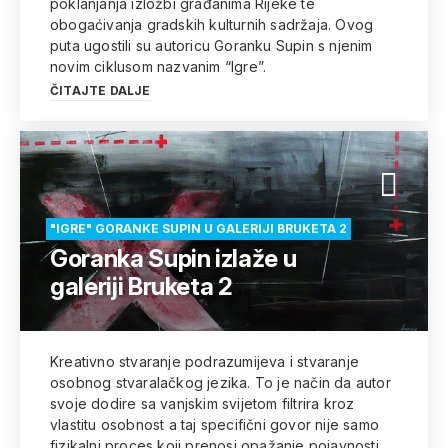
poklanjanja izložbi građanima Rijeke te
obogaćivanja gradskih kulturnih sadržaja. Ovog
puta ugostili su autoricu Goranku Supin s njenim
novim ciklusom nazvanim “Igre”.
ČITAJTE DALJE
"IGRE" GORANKE SUPIN U GALERIJI BRUKETA 2
Goranka Supin izlaže u
galeriji Bruketa 2
Kreativno stvaranje podrazumijeva i stvaranje
osobnog stvaralačkog jezika. To je način da autor
svoje dodire sa vanjskim svijetom filtrira kroz
vlastitu osobnost a taj specifični govor nije samo
fizikalni proces koji prenosi opažanje pojavnosti,