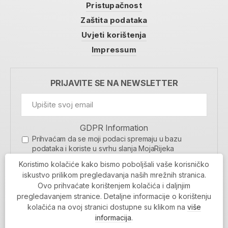
Pristupačnost
Zaštita podataka
Uvjeti korištenja
Impressum
PRIJAVITE SE NA NEWSLETTER
GDPR Information
Prihvaćam da se moji podaci spremaju u bazu
podataka i koriste u svrhu slanja MojaRijeka
newslettera
Koristimo kolačiće kako bismo poboljšali vaše korisničko
MOJARIJEKA NEWSLETTER
iskustvo prilikom pregledavanja naših mrežnih stranica.
Ovo prihvaćate korištenjem kolačića i daljnjim
PRIJAVI SE
pregledavanjem stranice. Detaljne informacije o korištenju
kolačića na ovoj stranici dostupne su klikom na
više
informacija
.