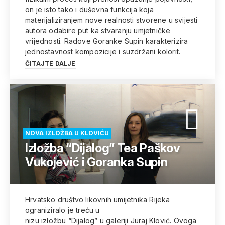
on je isto tako i duševna funkcija koja
materijaliziranjem nove realnosti stvorene u svijesti
autora odabire put ka stvaranju umjetničke
vrijednosti. Radove Goranke Supin karakterizira
jednostavnost kompozicije i suzdržani kolorit.
ČITAJTE DALJE
NOVA IZLOŽBA U KLOVIĆU
Izložba “Dijalog” Tea Paškov
Vukojević i Goranka Supin
Hrvatsko društvo likovnih umijetnika Rijeka
ograniziralo je treću u
nizu izložbu “Dijalog” u galeriji Juraj Klović. Ovoga