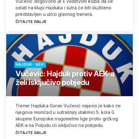
Vučević dogovorio je s vodstvom kluba da će
ostati na klupi Hajduka i sutra će biti službeno
predstavljen u ulozi glavnog trenera.
ČITAJTE DALJE
HAJDUK - AEK:
Vučević: Hajduk protiv AEK-a
želi isključivo pobjedu
Trener Hajduka Goran Vučević najavio je kako će
njegova momčad u sutrašnjoj utakmici 5. kola G
skupine Europske nogometne lige protiv grčkog
AEK-a na Poljudu ići isključivo na pobjedu.
ČITAJTE DALJE