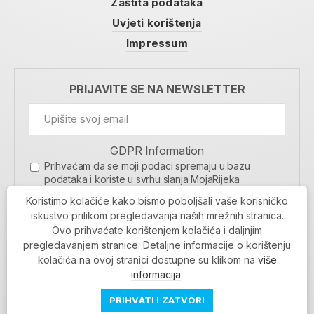
Zaštita podataka
Uvjeti korištenja
Impressum
PRIJAVITE SE NA NEWSLETTER
GDPR Information
Prihvaćam da se moji podaci spremaju u bazu
podataka i koriste u svrhu slanja MojaRijeka
newslettera
Koristimo kolačiće kako bismo poboljšali vaše korisničko
MOJARIJEKA NEWSLETTER
iskustvo prilikom pregledavanja naših mrežnih stranica.
Ovo prihvaćate korištenjem kolačića i daljnjim
PRIJAVI SE
pregledavanjem stranice. Detaljne informacije o korištenju
kolačića na ovoj stranici dostupne su klikom na
više
informacija
.
PRIHVATI I ZATVORI
Povratak na vrh