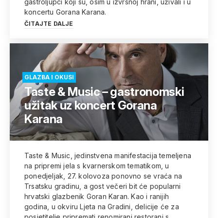
gastroljupci koji su, osim u izvrsnoj hrani, uživali i u
koncertu Gorana Karana.
ČITAJTE DALJE
GLAZBA I OKUSI
Taste & Music – gastronomski
užitak uz koncert Gorana
Karana
Taste & Music, jedinstvena manifestacija temeljena
na pripremi jela s kvarnerskom tematikom, u
ponedjeljak, 27. kolovoza ponovno se vraća na
Trsatsku gradinu, a gost večeri bit će popularni
hrvatski glazbenik Goran Karan. Kao i ranijih
godina, u okviru Ljeta na Gradini, delicije će za
posjetitelje pripremati renomirani restorani s