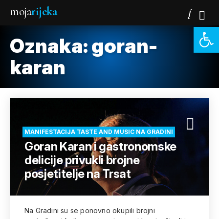
moja
rijeka
Open 
Oznaka:
goran-
karan
MANIFESTACIJA TASTE AND MUSIC NA GRADINI
Goran Karan i gastronomske
delicije privukli brojne
posjetitelje na Trsat
Na Gradini su se ponovno okupili brojni