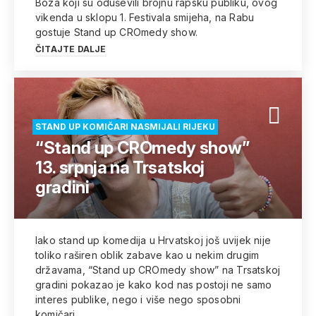
Boza koji su oduševili brojnu rapsku publiku, ovog
vikenda u sklopu 1. Festivala smijeha, na Rabu
gostuje Stand up CROmedy show.
ČITAJTE DALJE
STAND UP KOMIČARI NASMIJALI RIJEKU
“Stand up CROmedy show”
13. srpnja na Trsatskoj
gradini
Iako stand up komedija u Hrvatskoj još uvijek nije
toliko raširen oblik zabave kao u nekim drugim
državama, “Stand up CROmedy show” na Trsatskoj
gradini pokazao je kako kod nas postoji ne samo
interes publike, nego i više nego sposobni
komičari.